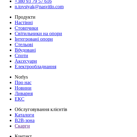
+380 93 79 57 616
n.tovstyak@nasvitlo.com
Продукти
Настінні
Стовпчики
Світильники на опори
Інтегровані опори
Стельові
Вбудовані
Споти
Аксесуари
Електрообладнання
Norlys
Про нас
Новини
Ливарня
ЕКС
Обслуговування клієнтів
Каталоги
B2B-зона
Скарги
Контакт