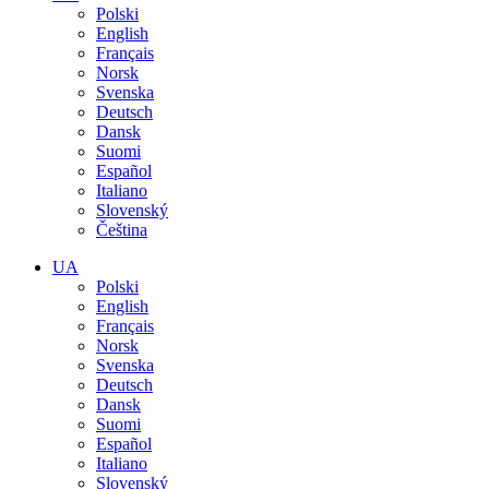
Polski
English
Français
Norsk
Svenska
Deutsch
Dansk
Suomi
Español
Italiano
Slovenský
Čeština
UA
Polski
English
Français
Norsk
Svenska
Deutsch
Dansk
Suomi
Español
Italiano
Slovenský