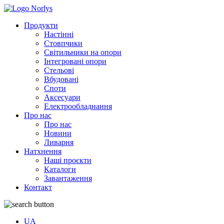
Продукти
Настінні
Стовпчики
Світильники на опори
Інтегровані опори
Стельові
Вбудовані
Споти
Аксесуари
Електрообладнання
Про нас
Про нас
Новини
Ливарня
Натхнення
Наші проєкти
Каталоги
Завантаження
Контакт
UA