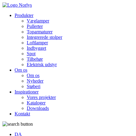
Produkter
Væglamper
Pullerter
Toparmaturer
Integrerede stolper
Loftlamper
Indbygget
Spot
Tilbehør
Elektrisk udstyr
Om os
Om os
Nyheder
Støberi
Inspirationer
Vores projekter
Kataloger
Downloads
Kontakt
DA