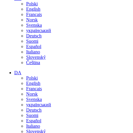
Polski
English
Français
Norsk
Svenska
український
Deutsch
Suomi
Español
Italiano
Slovenský
Čeština
DA
Polski
English
Français
Norsk
Svenska
український
Deutsch
Suomi
Español
Italiano
Slovenský